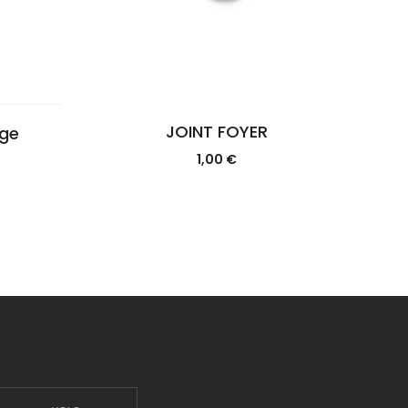
JOINT FOYER
age
1,00
€