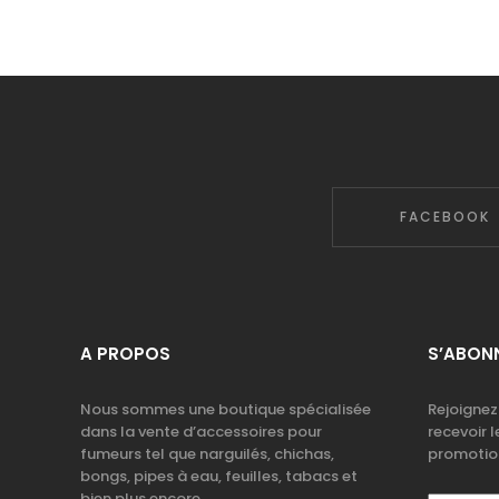
FACEBOOK
A PROPOS
S’ABONN
Nous sommes une boutique spécialisée
Rejoignez
dans la vente d’accessoires pour
recevoir l
fumeurs tel que narguilés, chichas,
promotio
bongs, pipes à eau, feuilles, tabacs et
bien plus encore.