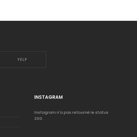
YELP
INSTAGRAM
Instagram n'a pas retourné le status
200.