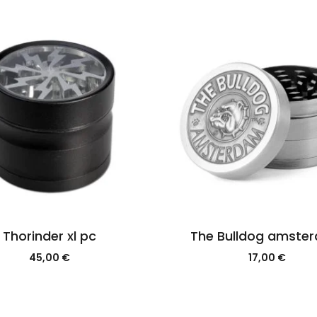
Thorinder xl pc
The Bulldog amste
45,00
€
17,00
€