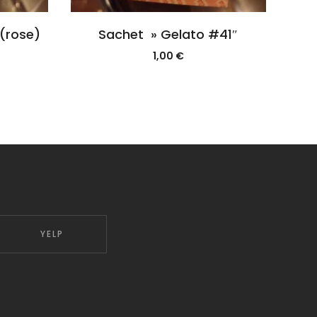
(rose)
Sachet » Gelato #41″
1,00
€
YELP