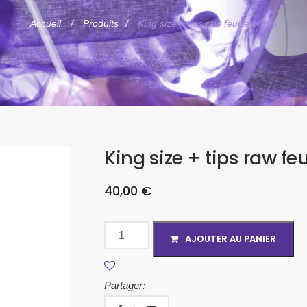
Accueil
Produits
King size + tips raw feuille brune
King size + tips raw feu
40,00
€
AJOUTER AU PANIER
Partager: