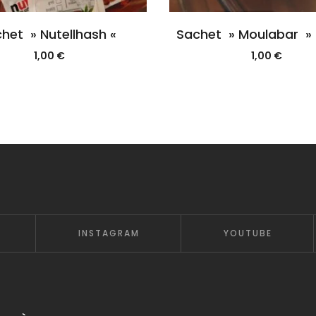
het » Nutellhash «
Sachet » Moulabar » 
1,00
€
1,00
€
INSTAGRAM
YOUTUBE