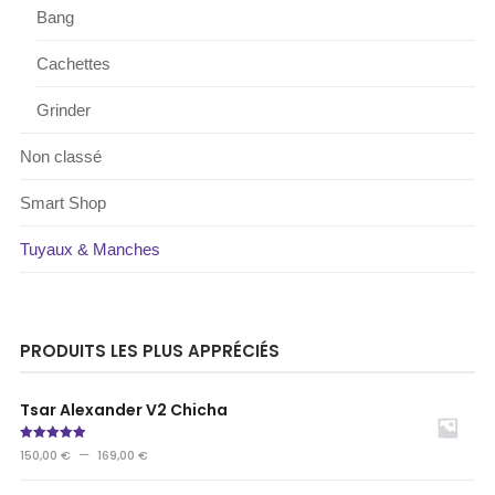
Bang
Cachettes
Grinder
Non classé
Smart Shop
Tuyaux & Manches
PRODUITS LES PLUS APPRÉCIÉS
Tsar Alexander V2 Chicha
Note
5.00
–
150,00
€
169,00
€
sur 5