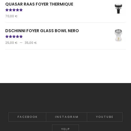
QUASAR RAAS FOYER THERMIQUE
Note
5.00
70,00
€
sur 5
DSCHINNI FOYER GLASS BOWL NERO
Note
5.00
–
25,00
€
35,00
€
sur 5
FACEBOOK
INSTAGRAM
YOUTUBE
YELP